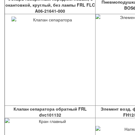
Пневмоподушка 
окантовкой, круглый, без лампы FRL FLC
BOS6
A06-21641-000
Клапан сепаратора обратный FRL
Элемент возд. 
dvc101132
FH12/