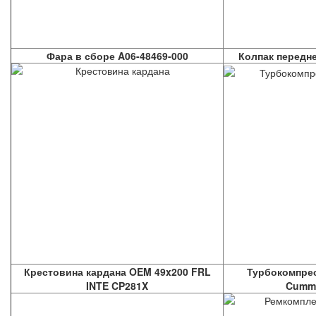
Фара в сборе A06-48469-000
Колпак передн
Крестовина кардана OEM 49x200 FRL
Турбокомпрес
INTE CP281X
Cummi