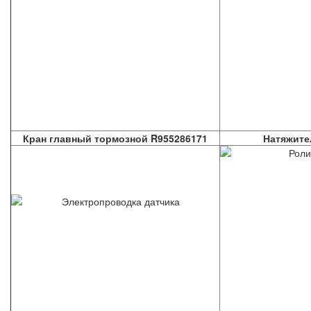
Кран главный тормозной R955286171
Натяжите