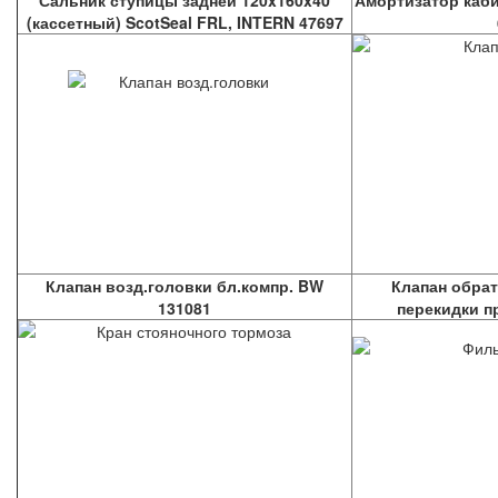
Сальник ступицы задней 120x160x40
Амортизатор каби
(кассетный) ScotSeal FRL, INTERN 47697
Клапан возд.головки бл.компр. BW
Клапан обра
131081
перекидки п