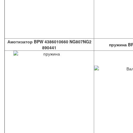
Амотизатор BPW 4386010660 NG807NG2
пружина BP
890441