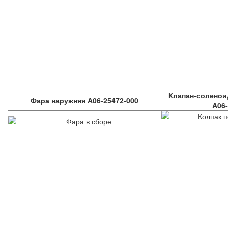
Клапан-соленои
Фара наружняя A06-25472-000
A06-