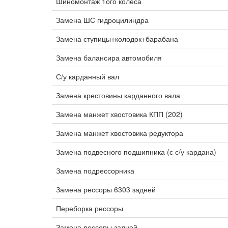
Шиномонтаж 1ого колеса
Замена ШС гидроцилиндра
Замена ступицы+колодок+барабана
Замена балансира автомобиля
С/у карданный вал
Замена крестовины карданного вала
Замена манжет хвостовика КПП (202)
Замена манжет хвостовика редуктора
Замена подвесного подшипника (с с/у кардана)
Замена подрессорника
Замена рессоры 6303 задней
Переборка рессоры
Замена рессоры задней