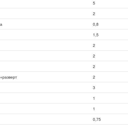
5
2
са
0,8
1,5
2
2
2
ы+разверт
2
3
1
1
0,75