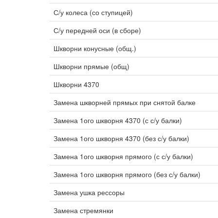
С/у колеса (со ступицей)
С/у передней оси (в сборе)
Шкворни конусные (общ.)
Шкворни прямые (общ)
Шкворни 4370
Замена шкворней прямых при снятой балке
Замена 1ого шкворня 4370 (с с/у балки)
Замена 1ого шкворня 4370 (без с/у балки)
Замена 1ого шкворня прямого (с с/у балки)
Замена 1ого шкворня прямого (без с/у балки)
Замена ушка рессоры
Замена стремянки