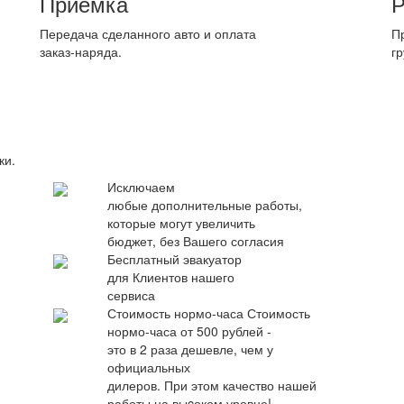
Приемка
Р
Передача сделанного авто и оплата
П
заказ-наряда.
гр
ки.
Исключаем
любые дополнительные работы,
которые могут увеличить
бюджет, без Вашего согласия
Бесплатный эвакуатор
для Клиентов нашего
сервиса
Стоимость нормо-часа
Стоимость
нормо-часа от 500 рублей -
это в 2 раза дешевле, чем у
официальных
дилеров. При этом качество нашей
работы на выcоком уровне!