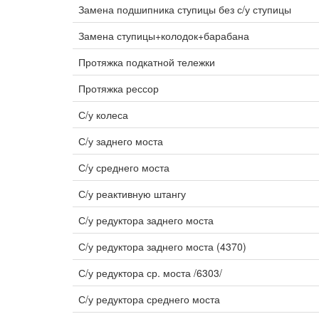
Замена подшипника ступицы без с/у ступицы
Замена ступицы+колодок+барабана
Протяжка подкатной тележки
Протяжка рессор
С/у колеса
С/у заднего моста
С/у среднего моста
С/у реактивную штангу
С/у редуктора заднего моста
С/у редуктора заднего моста (4370)
С/у редуктора ср. моста /6303/
С/у редуктора среднего моста