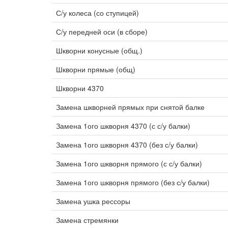
С/у колеса (со ступицей)
С/у передней оси (в сборе)
Шкворни конусные (общ.)
Шкворни прямые (общ)
Шкворни 4370
Замена шкворней прямых при снятой балке
Замена 1ого шкворня 4370 (с с/у балки)
Замена 1ого шкворня 4370 (без с/у балки)
Замена 1ого шкворня прямого (с с/у балки)
Замена 1ого шкворня прямого (без с/у балки)
Замена ушка рессоры
Замена стремянки