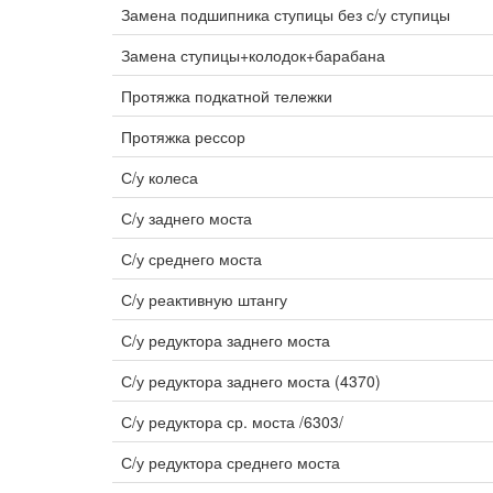
Замена подшипника ступицы без с/у ступицы
Замена ступицы+колодок+барабана
Протяжка подкатной тележки
Протяжка рессор
С/у колеса
С/у заднего моста
С/у среднего моста
С/у реактивную штангу
С/у редуктора заднего моста
С/у редуктора заднего моста (4370)
С/у редуктора ср. моста /6303/
С/у редуктора среднего моста