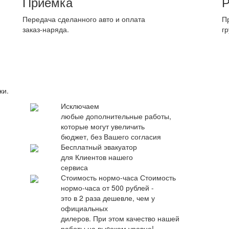
Приемка
Р
Передача сделанного авто и оплата
П
заказ-наряда.
гр
ки.
Исключаем
любые дополнительные работы,
которые могут увеличить
бюджет, без Вашего согласия
Бесплатный эвакуатор
для Клиентов нашего
сервиса
Стоимость нормо-часа
Стоимость
нормо-часа от 500 рублей -
это в 2 раза дешевле, чем у
официальных
дилеров. При этом качество нашей
работы на выcоком уровне!