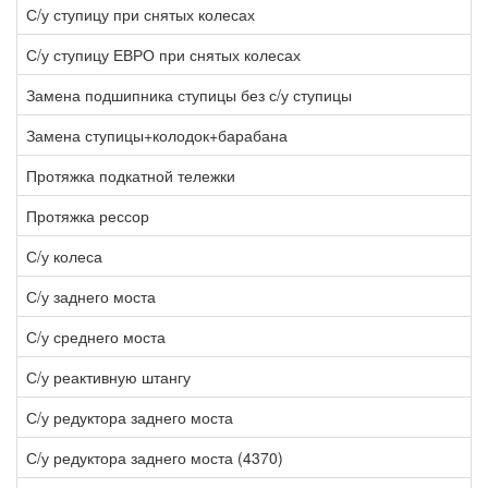
С/у ступицу при снятых колесах
1
С/у ступицу ЕВРО при снятых колесах
3
Замена подшипника ступицы без с/у ступицы
1
Замена ступицы+колодок+барабана
6
Протяжка подкатной тележки
4
Протяжка рессор
1
С/у колеса
1
С/у заднего моста
2
С/у среднего моста
2
С/у реактивную штангу
3
С/у редуктора заднего моста
8
С/у редуктора заднего моста (4370)
8