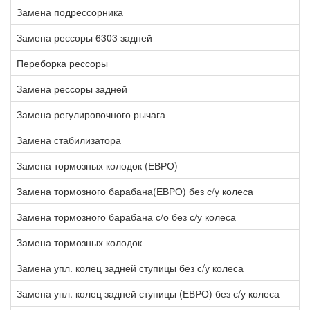
Замена подрессорника
3
Замена рессоры 6303 задней
1
Переборка рессоры
2
Замена рессоры задней
6
Замена регулировочного рычага
1
Замена стабилизатора
5
Замена тормозных колодок (ЕВРО)
2
Замена тормозного барабана(ЕВРО) без с/у колеса
0
Замена тормозного барабана с/о без с/у колеса
2
Замена тормозных колодок
1
Замена упл. колец задней ступицы без с/у колеса
3
Замена упл. колец задней ступицы (ЕВРО) без с/у колеса
4