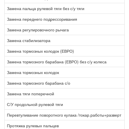
Замена пальца рулевой тяги без с/у тяги
1
Замена переднего подрессоривания
8
Замена регулировочного рычага
1
Замена стабилизатора
5
Замена тормозных колодок (ЕВРО)
2
Замена тормозного барабана (ЕВРО) без с/у колеса
0
Замена тормозных колодок
1
Замена тормозного барабана с/о
2
Замена тяги поперечной
2
С/У продольной рулевой тяги
2
Перевтуливание поворотного кулака /токар.работы+разверт
2
Протяжка рулевых пальцев
3