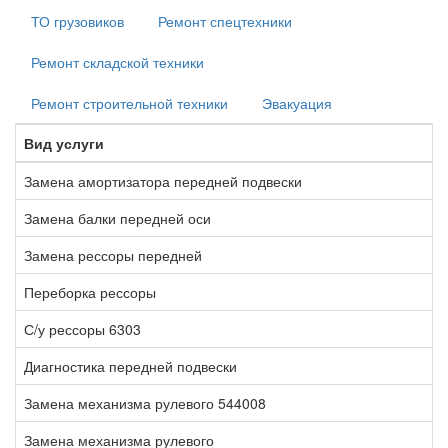
ТО грузовиков
Ремонт спецтехники
Ремонт складской техники
Ремонт строительной техники
Эвакуация
Вид услуги
В
Замена амортизатора передней подвески
1
Замена балки передней оси
1
Замена рессоры передней
5
Переборка рессоры
2
С/у рессоры 6303
1
Диагностика передней подвески
1
Замена механизма рулевого 544008
8
Замена механизма рулевого
5