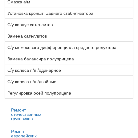
Смазка а/м
1
Установка кроншт. Заднего стабилизатора
5
С/у корпус сателлитов
2
Замена сателлитов
1
С/у межосевого дифференциала среднего редуктора
6
Замена балансира полуприцепа
7
С/у колеса п/п /одинарное
0
С/у колеса п/п /двойные
1
Регулировка осей полуприцепа
3
Ремонт
отечественных
грузовиков
Ремонт
европейских