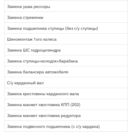
Замена ушка рессоры
3
Замена стремянки
1
Замена подшипника ступицы (без с/у ступицы)
1
Шиномонтаж 1ого колеса
2
Замена ШС гидроцилиндра
2
Замена ступицы+колодок+барабана
6
Замена балансира автомобиля
7
С/у карданный вал
2
Замена крестовины карданного вала
1
Замена манжет хвостовика КПП (202)
2
Замена манжет хвостовика редуктора
2
Замена подвесного подшипника (с с/у кардана)
3