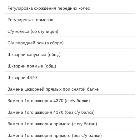
Регулировка схождения передних колес
1
Регулировка тормозов
1
С/у колеса (со ступицей)
0
С/у передней оси (в сборе)
1
Шкворни конусные (общ.)
1
Шкворни прямые (общ)
4
Шкворни 4370
3
Замена шкворней прямых при снятой балке
1
Замена 1ого шкворня 4370 (с с/у балки)
2
Замена 1ого шкворня 4370 (без с/у балки)
1
Замена 1ого шкворня прямого (с с/у балки)
2
Замена 1ого шкворня прямого (без с/у балки)
1