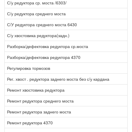
С/у редуктора ср. моста /6303/
2
С/у редуктора среднего моста
1
С/У редуктора среднего моста 6430
2
С/у хвостовика редуктора(задн.)
3
Разборка/дефектовка редуктора ср.моста
3
Разборка/дефектовка редуктора 4370
1
Регулировка тормозов
1
Рег. хвост . редуктора заднего моста без с/у кардана
3
Ремонт хвостовика редуктора
2
Ремонт редуктора среднего моста
2
Ремонт редуктора заднего моста
1
Ремонт редуктора 4370
1