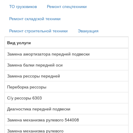
ТО грузовиков
Ремонт спецтехники
Ремонт складской техники
Ремонт строительной техники
Эвакуация
Вид услуги
В
Замена амортизатора передней подвески
1
Замена балки передней оси
1
Замена рессоры передней
5
Переборка рессоры
2
С/у рессоры 6303
1
Диагностика передней подвески
1
Замена механизма рулевого 544008
8
Замена механизма рулевого
5