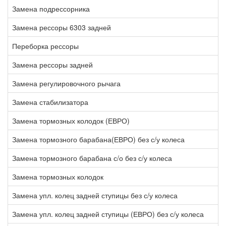
Замена подрессорника
3
Замена рессоры 6303 задней
1
Переборка рессоры
2
Замена рессоры задней
6
Замена регулировочного рычага
1
Замена стабилизатора
5
Замена тормозных колодок (ЕВРО)
2
Замена тормозного барабана(ЕВРО) без с/у колеса
0
Замена тормозного барабана с/о без с/у колеса
2
Замена тормозных колодок
1
Замена упл. колец задней ступицы без с/у колеса
3
Замена упл. колец задней ступицы (ЕВРО) без с/у колеса
4