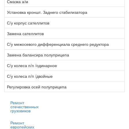
Смазка а/м
1
Установка кроншт. Заднего стабилизатора
5
С/у корпус сателлитов
2
Замена сателлитов
1
С/у межосевого дифференциала среднего редуктора
6
Замена балансира полуприцепа
7
С/у колеса п/п /одинарное
0
С/у колеса п/п /двойные
1
Регулировка осей полуприцепа
3
Ремонт
отечественных
грузовиков
Ремонт
европейских