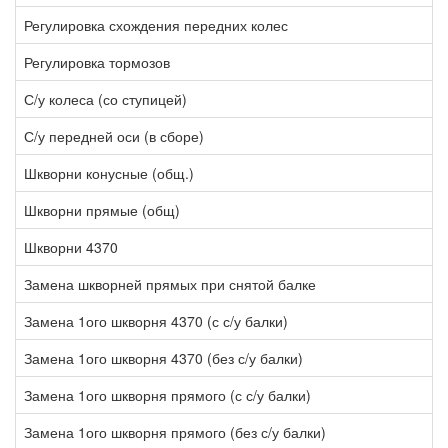
Регулировка схождения передних колес
1
Регулировка тормозов
1
С/у колеса (со ступицей)
0
С/у передней оси (в сборе)
1
Шкворни конусные (общ.)
1
Шкворни прямые (общ)
4
Шкворни 4370
3
Замена шкворней прямых при снятой балке
1
Замена 1ого шкворня 4370 (с с/у балки)
2
Замена 1ого шкворня 4370 (без с/у балки)
1
Замена 1ого шкворня прямого (с с/у балки)
2
Замена 1ого шкворня прямого (без с/у балки)
1