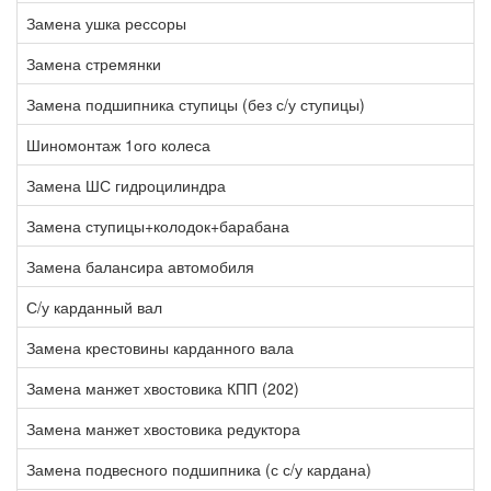
Замена ушка рессоры
3
Замена стремянки
1
Замена подшипника ступицы (без с/у ступицы)
1
Шиномонтаж 1ого колеса
2
Замена ШС гидроцилиндра
2
Замена ступицы+колодок+барабана
6
Замена балансира автомобиля
7
С/у карданный вал
2
Замена крестовины карданного вала
1
Замена манжет хвостовика КПП (202)
2
Замена манжет хвостовика редуктора
2
Замена подвесного подшипника (с с/у кардана)
3