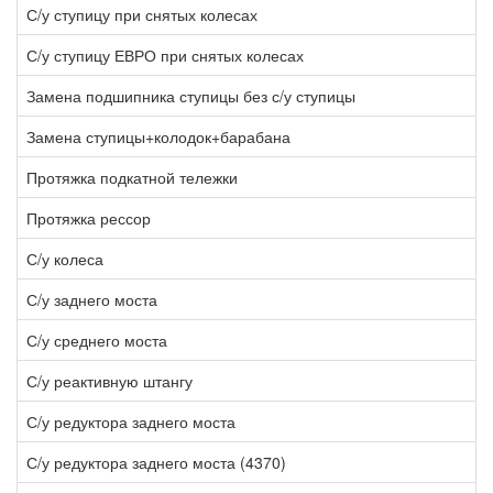
С/у ступицу при снятых колесах
1
С/у ступицу ЕВРО при снятых колесах
3
Замена подшипника ступицы без с/у ступицы
1
Замена ступицы+колодок+барабана
6
Протяжка подкатной тележки
4
Протяжка рессор
1
С/у колеса
1
С/у заднего моста
2
С/у среднего моста
2
С/у реактивную штангу
3
С/у редуктора заднего моста
8
С/у редуктора заднего моста (4370)
8