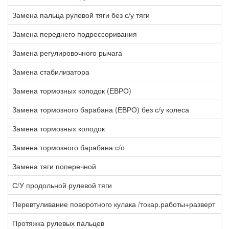
Замена пальца рулевой тяги без с/у тяги
1
Замена переднего подрессоривания
8
Замена регулировочного рычага
1
Замена стабилизатора
5
Замена тормозных колодок (ЕВРО)
2
Замена тормозного барабана (ЕВРО) без с/у колеса
0
Замена тормозных колодок
1
Замена тормозного барабана с/о
2
Замена тяги поперечной
2
С/У продольной рулевой тяги
2
Перевтуливание поворотного кулака /токар.работы+разверт
2
Протяжка рулевых пальцев
3