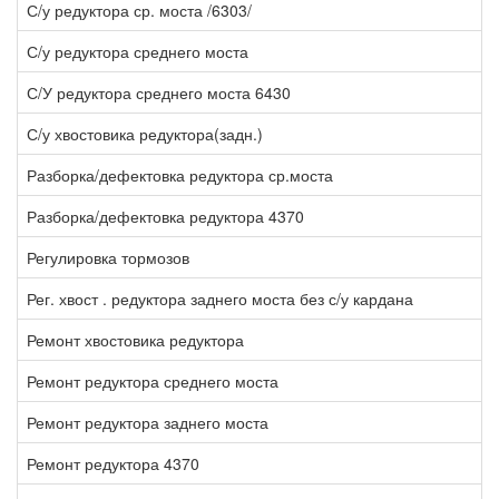
С/у редуктора ср. моста /6303/
2
С/у редуктора среднего моста
1
С/У редуктора среднего моста 6430
2
С/у хвостовика редуктора(задн.)
3
Разборка/дефектовка редуктора ср.моста
3
Разборка/дефектовка редуктора 4370
1
Регулировка тормозов
1
Рег. хвост . редуктора заднего моста без с/у кардана
3
Ремонт хвостовика редуктора
2
Ремонт редуктора среднего моста
2
Ремонт редуктора заднего моста
1
Ремонт редуктора 4370
1