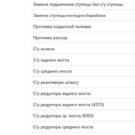
Замена подшипника ступицы без с/у ступицы
Замена ступицы+колодок+барабана
Протяжка подкатной тележки
Протяжка рессор
С/у колеса
С/у заднего моста
С/у среднего моста
С/у реактивную штангу
С/у редуктора заднего моста
С/у редуктора заднего моста (4370)
С/у редуктора ср. моста /6303/
С/у редуктора среднего моста