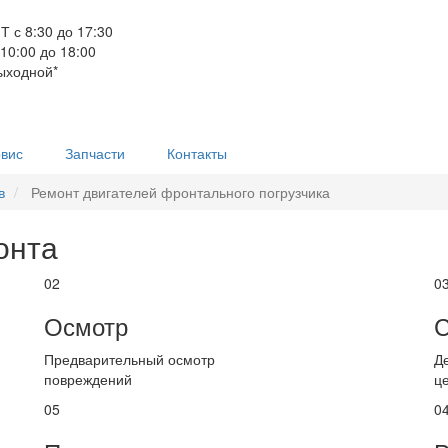
Т с 8:30 до 17:30
 10:00 до 18:00
ыходной*
вис
Запчасти
Контакты
в
Ремонт двигателей фронтального погрузчика
онта
02
0
Осмотр
С
Предварительный осмотр
Д
повреждений
ц
05
0