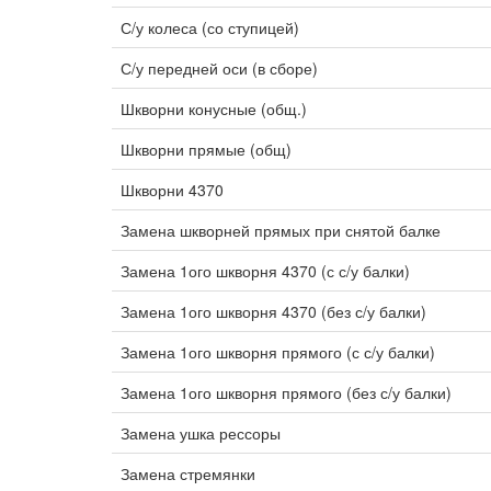
С/у колеса (со ступицей)
С/у передней оси (в сборе)
Шкворни конусные (общ.)
Шкворни прямые (общ)
Шкворни 4370
Замена шкворней прямых при снятой балке
Замена 1ого шкворня 4370 (с с/у балки)
Замена 1ого шкворня 4370 (без с/у балки)
Замена 1ого шкворня прямого (с с/у балки)
Замена 1ого шкворня прямого (без с/у балки)
Замена ушка рессоры
Замена стремянки