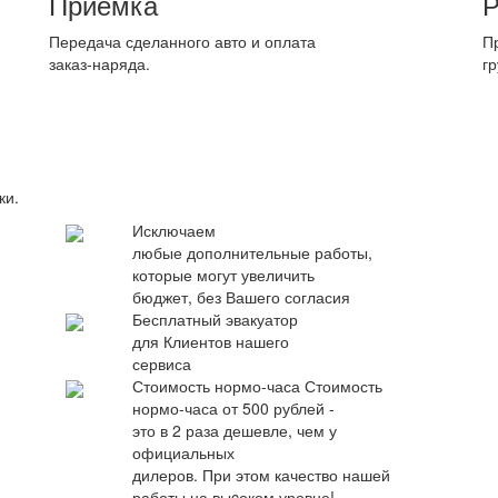
Приемка
Р
Передача сделанного авто и оплата
П
заказ-наряда.
гр
ки.
Исключаем
любые дополнительные работы,
которые могут увеличить
бюджет, без Вашего согласия
Бесплатный эвакуатор
для Клиентов нашего
сервиса
Стоимость нормо-часа
Стоимость
нормо-часа от 500 рублей -
это в 2 раза дешевле, чем у
официальных
дилеров. При этом качество нашей
работы на выcоком уровне!