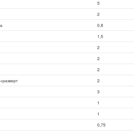
5
2
са
0,8
1,5
2
2
2
ы+разверт
2
3
1
1
0,75