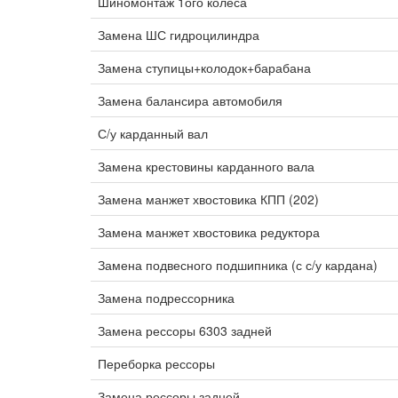
Шиномонтаж 1ого колеса
Замена ШС гидроцилиндра
Замена ступицы+колодок+барабана
Замена балансира автомобиля
С/у карданный вал
Замена крестовины карданного вала
Замена манжет хвостовика КПП (202)
Замена манжет хвостовика редуктора
Замена подвесного подшипника (с с/у кардана)
Замена подрессорника
Замена рессоры 6303 задней
Переборка рессоры
Замена рессоры задней