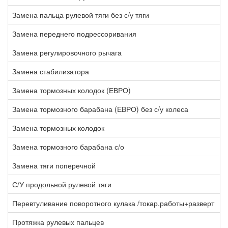
Замена пальца рулевой тяги без с/у тяги
1
Замена переднего подрессоривания
8
Замена регулировочного рычага
1
Замена стабилизатора
5
Замена тормозных колодок (ЕВРО)
2
Замена тормозного барабана (ЕВРО) без с/у колеса
0
Замена тормозных колодок
1
Замена тормозного барабана с/о
2
Замена тяги поперечной
2
С/У продольной рулевой тяги
2
Перевтуливание поворотного кулака /токар.работы+разверт
2
Протяжка рулевых пальцев
3