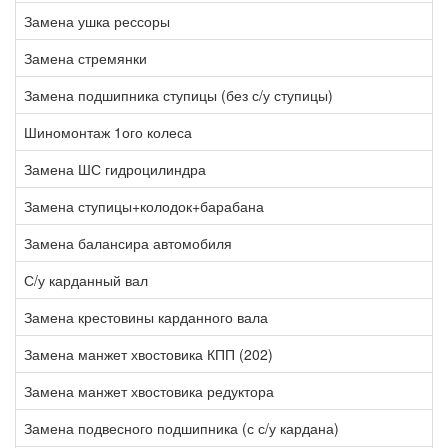
Замена ушка рессоры
3
Замена стремянки
1
Замена подшипника ступицы (без с/у ступицы)
1
Шиномонтаж 1ого колеса
2
Замена ШС гидроцилиндра
2
Замена ступицы+колодок+барабана
6
Замена балансира автомобиля
7
С/у карданный вал
2
Замена крестовины карданного вала
1
Замена манжет хвостовика КПП (202)
2
Замена манжет хвостовика редуктора
2
Замена подвесного подшипника (с с/у кардана)
3