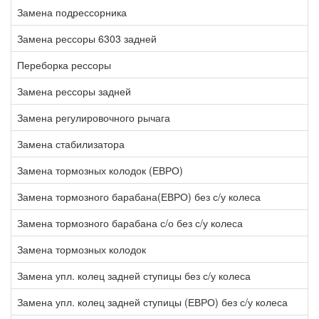
Замена подрессорника
3
Замена рессоры 6303 задней
1
Переборка рессоры
2
Замена рессоры задней
6
Замена регулировочного рычага
1
Замена стабилизатора
5
Замена тормозных колодок (ЕВРО)
2
Замена тормозного барабана(ЕВРО) без с/у колеса
0
Замена тормозного барабана с/о без с/у колеса
2
Замена тормозных колодок
1
Замена упл. колец задней ступицы без с/у колеса
3
Замена упл. колец задней ступицы (ЕВРО) без с/у колеса
4