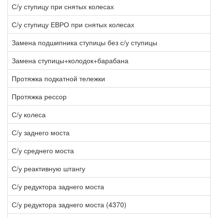
С/у ступицу при снятых колесах
1
С/у ступицу ЕВРО при снятых колесах
3
Замена подшипника ступицы без с/у ступицы
1
Замена ступицы+колодок+барабана
6
Протяжка подкатной тележки
4
Протяжка рессор
1
С/у колеса
1
С/у заднего моста
2
С/у среднего моста
2
С/у реактивную штангу
3
С/у редуктора заднего моста
8
С/у редуктора заднего моста (4370)
8