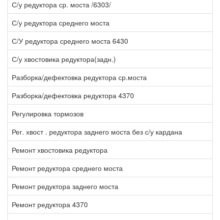
С/у редуктора ср. моста /6303/
2
С/у редуктора среднего моста
1
С/У редуктора среднего моста 6430
2
С/у хвостовика редуктора(задн.)
3
Разборка/дефектовка редуктора ср.моста
3
Разборка/дефектовка редуктора 4370
1
Регулировка тормозов
1
Рег. хвост . редуктора заднего моста без с/у кардана
3
Ремонт хвостовика редуктора
2
Ремонт редуктора среднего моста
2
Ремонт редуктора заднего моста
1
Ремонт редуктора 4370
1