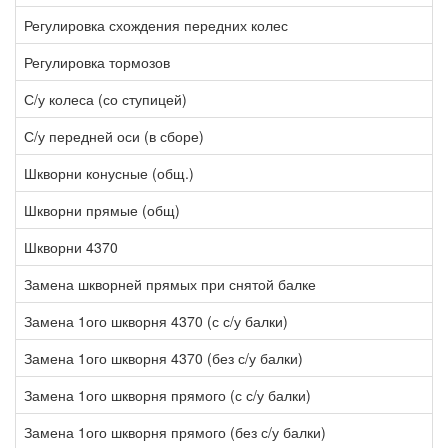
Регулировка схождения передних колес
1
Регулировка тормозов
1
С/у колеса (со ступицей)
0
С/у передней оси (в сборе)
1
Шкворни конусные (общ.)
1
Шкворни прямые (общ)
4
Шкворни 4370
3
Замена шкворней прямых при снятой балке
1
Замена 1ого шкворня 4370 (с с/у балки)
2
Замена 1ого шкворня 4370 (без с/у балки)
1
Замена 1ого шкворня прямого (с с/у балки)
2
Замена 1ого шкворня прямого (без с/у балки)
1