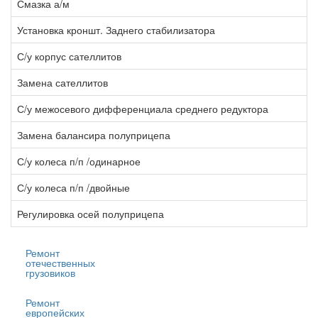
Смазка а/м
1
Установка кроншт. Заднего стабилизатора
5
С/у корпус сателлитов
2
Замена сателлитов
1
С/у межосевого дифференциала среднего редуктора
6
Замена балансира полуприцепа
7
С/у колеса п/п /одинарное
0
С/у колеса п/п /двойные
1
Регулировка осей полуприцепа
3
Ремонт
отечественных
грузовиков
Ремонт
европейских