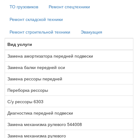
ТО грузовиков
Ремонт спецтехники
Ремонт складской техники
Ремонт строительной техники
Эвакуация
Вид услуги
В
Замена амортизатора передней подвески
1
Замена балки передней оси
1
Замена рессоры передней
5
Переборка рессоры
2
С/у рессоры 6303
1
Диагностика передней подвески
1
Замена механизма рулевого 544008
8
Замена механизма рулевого
5